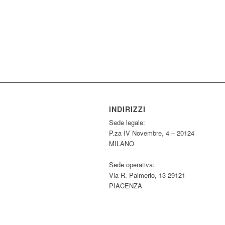
INDIRIZZI
Sede legale:
P.za IV Novembre, 4 – 20124
MILANO
Sede operativa:
Via R. Palmerio, 13 29121
PIACENZA