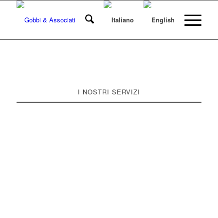
I NOSTRI SERVIZI
G&A è attiva in operazioni di natura
straordinaria quali fusioni e acquisizioni (M&A),
reperimento di nuovi finanziamenti e
riorganizzazione della struttura finanziaria
(Debt Advisory), valutazioni d’azienda, fairness
opinion e pareri di congruità (Corporate
Valuation).
Negli anni ha inoltre sviluppato una notevole
esperienza nel mondo Real Estate.