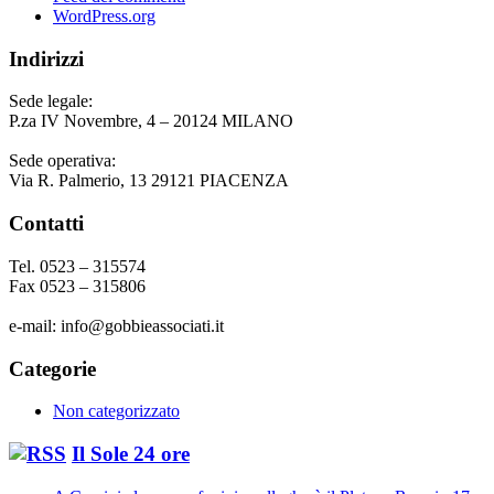
WordPress.org
Indirizzi
Sede legale:
P.za IV Novembre, 4 – 20124 MILANO
Sede operativa:
Via R. Palmerio, 13 29121 PIACENZA
Contatti
Tel. 0523 – 315574
Fax 0523 – 315806
e-mail: info@gobbieassociati.it
Categorie
Non categorizzato
Il Sole 24 ore