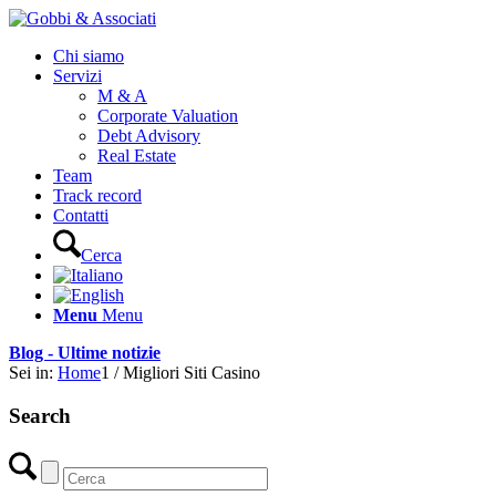
Chi siamo
Servizi
M & A
Corporate Valuation
Debt Advisory
Real Estate
Team
Track record
Contatti
Cerca
Menu
Menu
Blog - Ultime notizie
Sei in:
Home
1
/
Migliori Siti Casino
Search