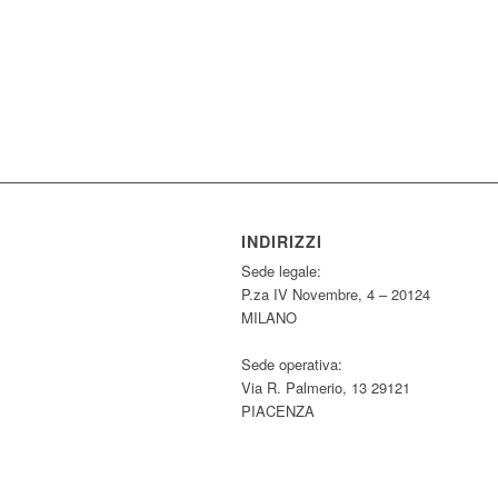
INDIRIZZI
Sede legale:
P.za IV Novembre, 4 – 20124
MILANO
Sede operativa:
Via R. Palmerio, 13 29121
PIACENZA