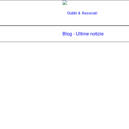
Blog - Ultime notizie