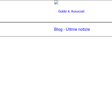
Blog - Ultime notizie