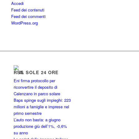
Accedi
Feed dei contenuti
Feed dei commenti
WordPress.org
IL SOLE 24 ORE
Eni firma protocollo per
riconvertire il deposito di
Calenzano in parco solare
Baps spinge sugli impieghi: 223
milioni a famiglie e imprese nel
primo semestre
L’auto non basta: a giugno
produzione giù dell’1%, -0,6%
su anno