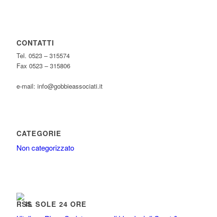
CONTATTI
Tel. 0523 – 315574
Fax 0523 – 315806
e-mail: info@gobbieassociati.it
CATEGORIE
Non categorizzato
IL SOLE 24 ORE