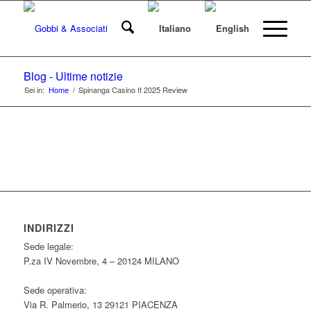
Blog - Ultime notizie
Sei in:
Home
/
Spinanga Casino It 2025 Review
INDIRIZZI
Sede legale:
P.za IV Novembre, 4 – 20124 MILANO
Sede operativa:
Via R. Palmerio, 13 29121 PIACENZA