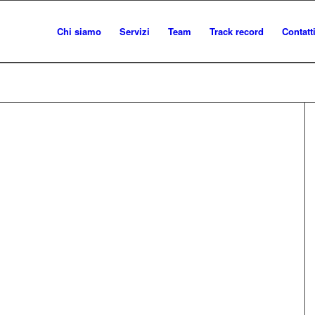
Chi siamo
Servizi
Team
Track record
Contatt