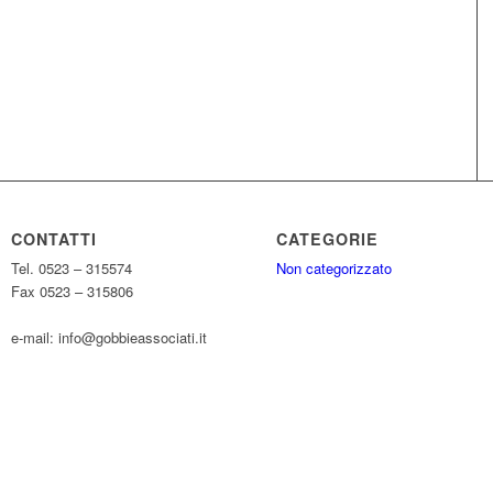
CONTATTI
CATEGORIE
Tel. 0523 – 315574
Non categorizzato
Fax 0523 – 315806
e-mail: info@gobbieassociati.it