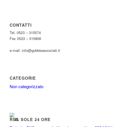
CONTATTI
Tel. 0523 – 315574
Fax 0523 – 315806
e-mail: info@gobbieassociati.it
CATEGORIE
Non categorizzato
IL SOLE 24 ORE