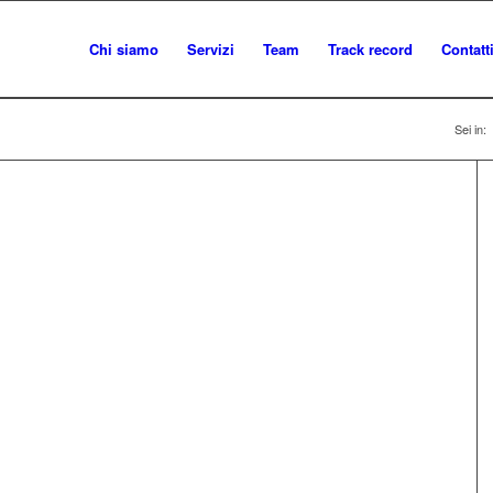
Chi siamo
Servizi
Team
Track record
Contatt
Sei in: