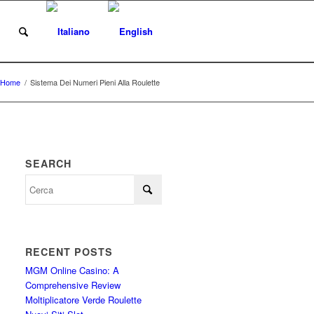
i
Home
/
Sistema Dei Numeri Pieni Alla Roulette
SEARCH
RECENT POSTS
MGM Online Casino: A
Comprehensive Review
Moltiplicatore Verde Roulette