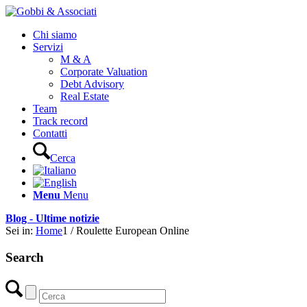
Chi siamo
Servizi
M & A
Corporate Valuation
Debt Advisory
Real Estate
Team
Track record
Contatti
Cerca
Menu
Menu
Blog - Ultime notizie
Sei in:
Home
1
/
Roulette European Online
Search