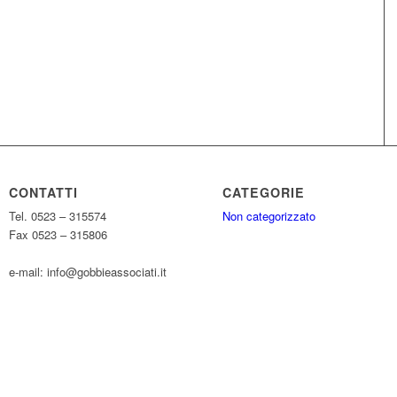
CONTATTI
CATEGORIE
Tel. 0523 – 315574
Non categorizzato
Fax 0523 – 315806
e-mail: info@gobbieassociati.it