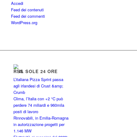
Accedi
Feed dei contenuti
Feed dei commenti
WordPress.org
IL SOLE 24 ORE
L’italiana Pizza Sprint passa
agli irlandesi di Crust &amp;
Crumb
Clima, l’Italia con +2 °C può
perdere 74 miliardi e 960mila
posti di lavoro
Rinnovabili, in Emilia-Romagna
in autorizzazione progetti per
1.146 MW