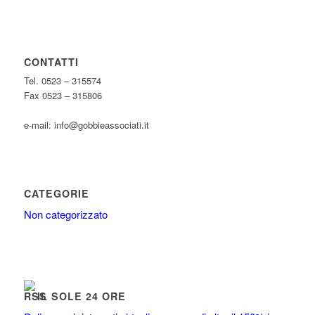
CONTATTI
Tel. 0523 – 315574
Fax 0523 – 315806
e-mail: info@gobbieassociati.it
CATEGORIE
Non categorizzato
IL SOLE 24 ORE