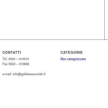
CONTATTI
CATEGORIE
Tel. 0523 – 315574
Non categorizzato
Fax 0523 – 315806
e-mail: info@gobbieassociati.it