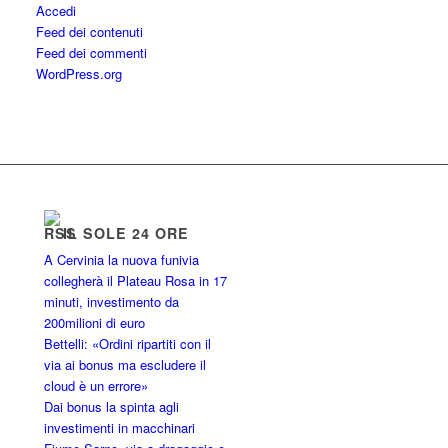
Accedi
Feed dei contenuti
Feed dei commenti
WordPress.org
IL SOLE 24 ORE
A Cervinia la nuova funivia
collegherà il Plateau Rosa in 17
minuti, investimento da
200milioni di euro
Bettelli: «Ordini ripartiti con il
via ai bonus ma escludere il
cloud è un errore»
Dai bonus la spinta agli
investimenti in macchinari