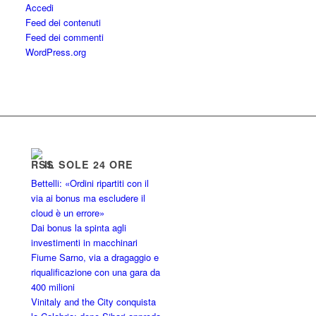
Accedi
Feed dei contenuti
Feed dei commenti
WordPress.org
IL SOLE 24 ORE
Bettelli: «Ordini ripartiti con il
via ai bonus ma escludere il
cloud è un errore»
Dai bonus la spinta agli
investimenti in macchinari
Fiume Sarno, via a dragaggio e
riqualificazione con una gara da
400 milioni
Vinitaly and the City conquista