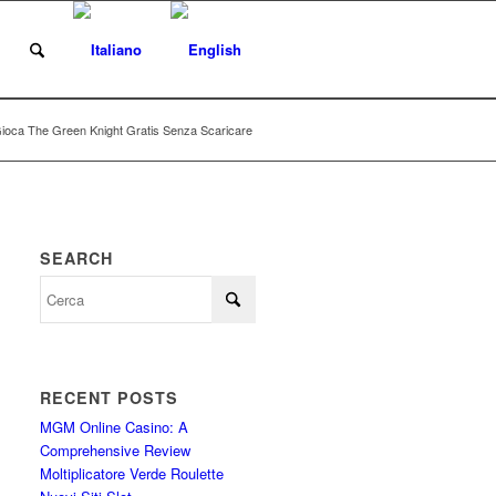
i
ioca The Green Knight Gratis Senza Scaricare
SEARCH
RECENT POSTS
MGM Online Casino: A
Comprehensive Review
Moltiplicatore Verde Roulette