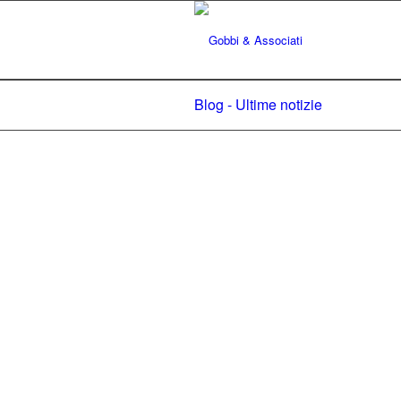
Blog - Ultime notizie