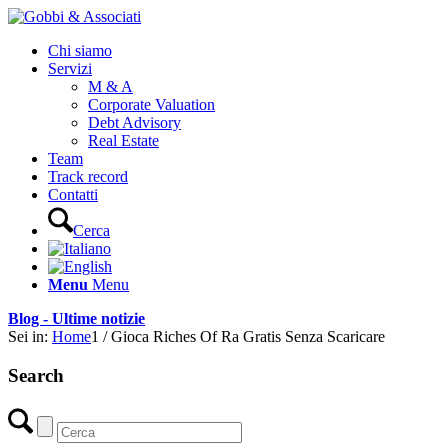
Chi siamo
Servizi
M & A
Corporate Valuation
Debt Advisory
Real Estate
Team
Track record
Contatti
Cerca
Menu
Menu
Blog - Ultime notizie
Sei in:
Home
1
/
Gioca Riches Of Ra Gratis Senza Scaricare
Search