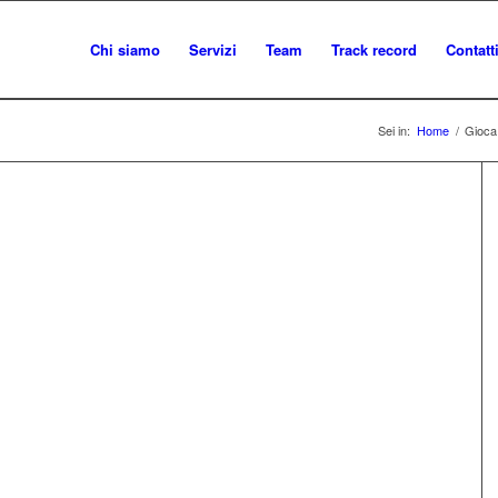
Chi siamo
Servizi
Team
Track record
Contatt
Sei in:
Home
/
Gioca