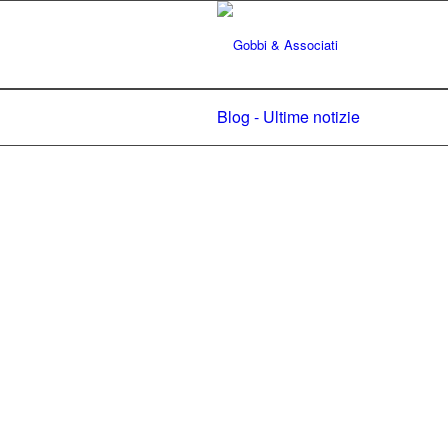
Blog - Ultime notizie