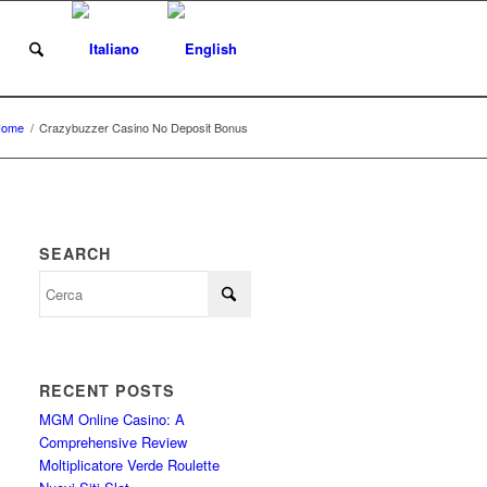
i
Home
/
Crazybuzzer Casino No Deposit Bonus
SEARCH
RECENT POSTS
MGM Online Casino: A
Comprehensive Review
Moltiplicatore Verde Roulette