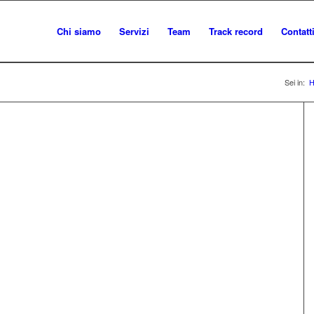
Chi siamo
Servizi
Team
Track record
Contatt
Sei in: