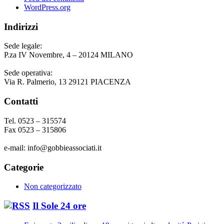
WordPress.org
Indirizzi
Sede legale:
P.za IV Novembre, 4 – 20124 MILANO
Sede operativa:
Via R. Palmerio, 13 29121 PIACENZA
Contatti
Tel. 0523 – 315574
Fax 0523 – 315806
e-mail: info@gobbieassociati.it
Categorie
Non categorizzato
Il Sole 24 ore