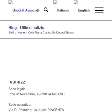
Blog - Ultime notizie
Sei in:
Home
/
Cola Fiesta Casino No Deposit Bonus
INDIRIZZI
Sede legale:
P.za IV Novembre, 4 – 20124 MILANO
Sede operativa:
Via R. Palmerio, 13 29121 PIACENZA