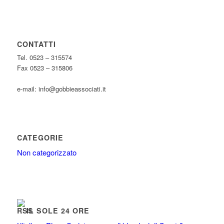
CONTATTI
Tel. 0523 – 315574
Fax 0523 – 315806
e-mail: info@gobbieassociati.it
CATEGORIE
Non categorizzato
IL SOLE 24 ORE