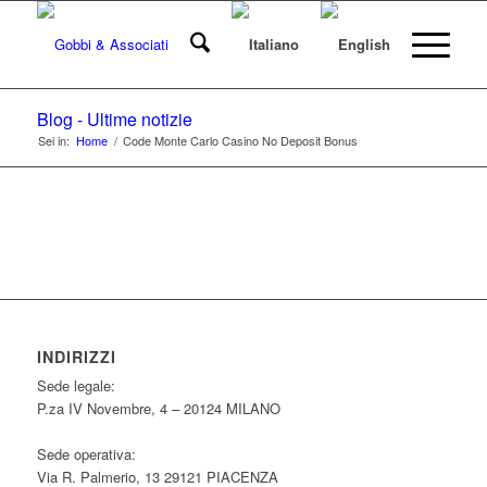
Blog - Ultime notizie
Sei in:
Home
/
Code Monte Carlo Casino No Deposit Bonus
INDIRIZZI
Sede legale:
P.za IV Novembre, 4 – 20124 MILANO
Sede operativa:
Via R. Palmerio, 13 29121 PIACENZA