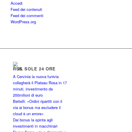
Accedi
Feed dei contenuti
Feed dei commenti
WordPress.org
IL SOLE 24 ORE
A Cervinia la nuova funivia
collegherà il Plateau Rosa in 17
minuti, investimento da
200milioni di euro
Bettelli: «Ordini ripartiti con il
via ai bonus ma escludere il
cloud è un errore»
Dai bonus la spinta agli
investimenti in macchinari