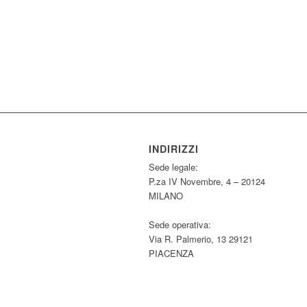
INDIRIZZI
Sede legale:
P.za IV Novembre, 4 – 20124
MILANO
Sede operativa:
Via R. Palmerio, 13 29121
PIACENZA