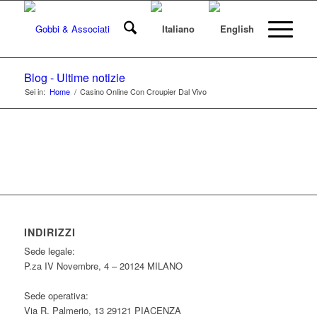
Blog - Ultime notizie
Sei in:
Home
/
Casino Online Con Croupier Dal Vivo
INDIRIZZI
Sede legale:
P.za IV Novembre, 4 – 20124 MILANO
Sede operativa:
Via R. Palmerio, 13 29121 PIACENZA