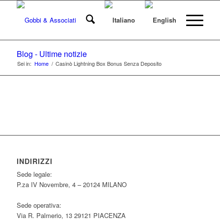
Blog - Ultime notizie
Sei in:
Home
/
Casinò Lightning Box Bonus Senza Deposito
INDIRIZZI
Sede legale:
P.za IV Novembre, 4 – 20124 MILANO
Sede operativa:
Via R. Palmerio, 13 29121 PIACENZA