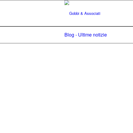
Blog - Ultime notizie