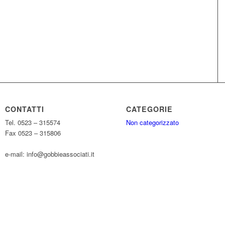
CONTATTI
CATEGORIE
Tel. 0523 – 315574
Non categorizzato
Fax 0523 – 315806
e-mail: info@gobbieassociati.it