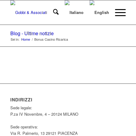
Blog - Ultime notizie
Sei in:
Home
/
Bonus Casino Ricarica
INDIRIZZI
Sede legale:
P.za IV Novembre, 4 – 20124 MILANO
Sede operativa:
Via R. Palmerio, 13 29121 PIACENZA