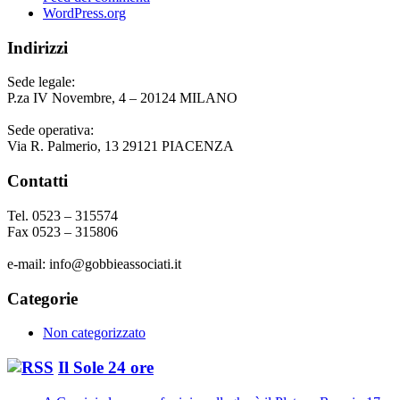
WordPress.org
Indirizzi
Sede legale:
P.za IV Novembre, 4 – 20124 MILANO
Sede operativa:
Via R. Palmerio, 13 29121 PIACENZA
Contatti
Tel. 0523 – 315574
Fax 0523 – 315806
e-mail: info@gobbieassociati.it
Categorie
Non categorizzato
Il Sole 24 ore